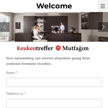
Welcome
Ga
direct
naar
de
hoofdinhoud
Voor aanmelding van service afspraken graag deze
onderste formulier invullen.
Naam *
Telefoon nr *